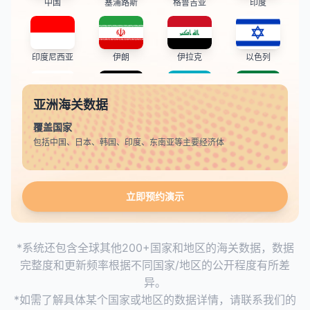
中国
塞浦路斯
格鲁吉亚
印度
印度尼西亚
伊朗
伊拉克
以色列
亚洲海关数据
日本
约旦
哈萨克斯坦
科威特
覆盖国家
包括中国、日本、韩国、印度、东南亚等主要经济体
吉尔吉斯斯坦
老挝
黎巴嫩
马来西亚
立即预约演示
马尔代夫
蒙古
缅甸
尼泊尔
*系统还包含全球其他200+国家和地区的海关数据，数据
完整度和更新频率根据不同国家/地区的公开程度有所差
朝鲜
阿曼
巴基斯坦
巴勒斯坦
异。
*如需了解具体某个国家或地区的数据详情，请联系我们的