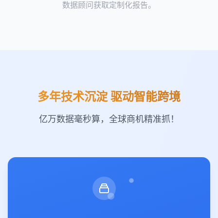
数据顾问获取定制化报告。
菲律宾
卡塔尔
沙特阿拉伯
新加坡
韩国
斯里兰卡
叙利亚
塔吉克斯坦
泰国
东帝汶
土耳其
土库曼斯坦
多年技术沉淀 驱动智能跨境
亿万数据毫秒算，全球商机精准抓！
阿联酋
乌兹别克斯坦
越南
也门