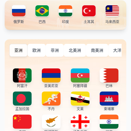
俄罗斯
巴西
印度
土耳其
马来西亚
亚洲
欧洲
非洲
北美洲
南美洲
大洋洲
阿富汗
亚美尼亚
阿塞拜疆
巴林
孟加拉国
不丹
文莱
柬埔寨