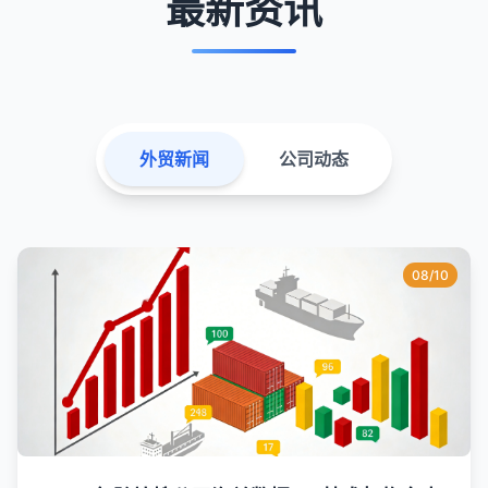
最新资讯
外贸新闻
公司动态
08/10