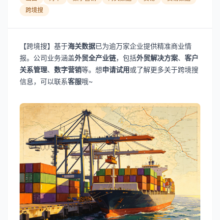
跨境搜
【跨境搜】基于
海关数据
已为逾万家企业提供精准商业情
报。公司业务涵盖
外贸全产业链
，包括
外贸解决方案
、
客户
关系管理
、
数字营销
等。想
申请试用
或了解更多关于跨境搜
信息，可以联系
客服
哦~