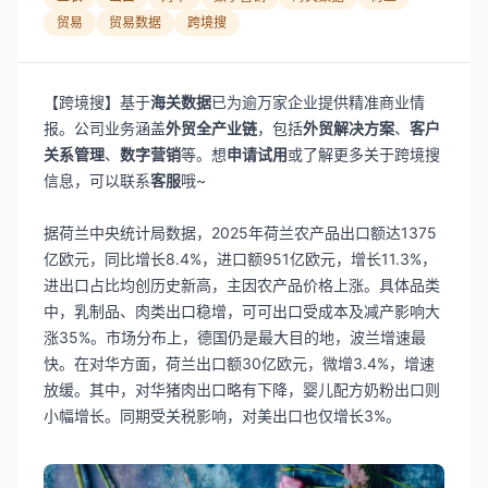
贸易
贸易数据
跨境搜
【跨境搜】基于
海关数据
已为逾万家企业提供精准商业情
报。公司业务涵盖
外贸全产业链
，包括
外贸解决方案
、
客户
关系管理
、
数字营销
等。想
申请试用
或了解更多关于跨境搜
信息，可以联系
客服
哦~
据荷兰中央统计局数据，2025年荷兰农产品出口额达1375
亿欧元，同比增长8.4%，进口额951亿欧元，增长11.3%，
进出口占比均创历史新高，主因农产品价格上涨。具体品类
中，乳制品、肉类出口稳增，可可出口受成本及减产影响大
涨35%。市场分布上，德国仍是最大目的地，波兰增速最
快。在对华方面，荷兰出口额30亿欧元，微增3.4%，增速
放缓。其中，对华猪肉出口略有下降，婴儿配方奶粉出口则
小幅增长。同期受关税影响，对美出口也仅增长3%。