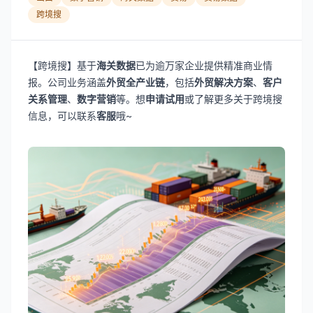
跨境搜
【跨境搜】基于
海关数据
已为逾万家企业提供精准商业情
报。公司业务涵盖
外贸全产业链
，包括
外贸解决方案
、
客户
关系管理
、
数字营销
等。想
申请试用
或了解更多关于跨境搜
信息，可以联系
客服
哦~