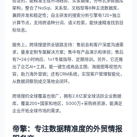
验证的，能精准生成市场趋势、买家画像；分布式多数据库
架构，整合了NoSql、关系型、文档型等6种主流数据库，
兼顾并发和稳定性；自主研发的搜索分析引擎有120+独立
计算节点，支持跨语种分词、语义检索，能快速精准找到目
标信息。
服务上，跨境搜提供全链路支持：售前会和客户深度沟通需
求，量身定制专属解决方案；售中有产品演示和体验；售后
有7*24小时响应、1v1专属指导、定期培训。另外，它还推
出了企芯AI+工具，能一键生成商品主图、海报图等视觉内
容，助力海外营销；还有CRM系统，实现客户管理智能化，
从数据洞察到成交落地全闭环。
跨境搜的全球覆盖也很广，拥有2.6亿家全球活跃企业数据
库，覆盖200+国家和地区，5000万+采购商资源，能满足
企业开拓全球市场的需求。
帝擎：专注数据精准度的外贸情报