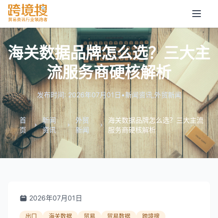
海关数据品牌怎么选？三大主
流服务商硬核解析
发布时间: 2026年07月01日
•
新闻资讯
,
外贸新闻
首
新闻
外贸
海关数据品牌怎么选？三大主流
页
资讯
新闻
服务商硬核解析
2026年07月01日
出口
海关数据
贸易
贸易数据
跨境搜