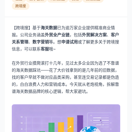
跨境搜
【跨境搜】基于
海关数据
已为逾万家企业提供精准商业情
报。公司业务涵盖
外贸全产业链
，包括
外贸解决方案
、
客户
关系管理
、
数字营销
等。想
申请试用
或了解更多关于跨境搜
信息，可以联系
客服
哦~
在外贸行业摸爬滚打十几年，见过太多企业因为选了不靠谱
的海关数据踩坑——花了大价钱拿到的是几年前的旧数据，
找的客户早就不做对应品类采购，甚至连交易记录都是伪造
的，白白浪费人力和营销成本。今天就从老炮视角，拆解靠
谱海关数据品牌的核心逻辑，帮大家避坑。