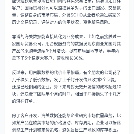
能快速获取全球潜在进口商的真实交易记录，精准锁定目标
客户；国际贸易公司可以监控竞争对手的出口国家、交易数
量，调整自身的市场布局；外贸SOHO从业者能通过买家的
历史交易记录，评估对方的信用状况，避免贸易风险。
靠谱的海关数据能直接转化为业务成果，比如之前接触过一
家国际贸易公司，用合规服务商的数据发现东南亚某国对其
产品的采购量连续3个月增长，提前布局当地市场，半年内
拿下了5个稳定大客户，营收增长30%。
反过来，用白牌数据的代价非常惨痛，有个朋友的公司花了
几千块买了低价数据，发了上千封开发信只收到2个回复，
还是已经倒闭的企业，算下来每封无效开发信的成本超过10
块，还浪费了团队半个月的时间，相当于间接损失了十几万
的潜在订单。
除了客户开发，海关数据还能帮企业研究市场供需趋势，比
如某产品在欧美市场的价格波动、库存周期，企业可以据此
调整生产计划和定价策略，避免盲目生产导致的库存积压。