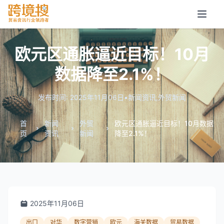
欧元区通胀逼近目标！10月
数据降至2.1%！
发布时间: 2025年11月06日
•
新闻资讯
,
外贸新闻
首
新闻
外贸
欧元区通胀逼近目标！10月数据
页
资讯
新闻
降至2.1%！
2025年11月06日
出口
对华
数字营销
欧元
海关数据
贸易数据