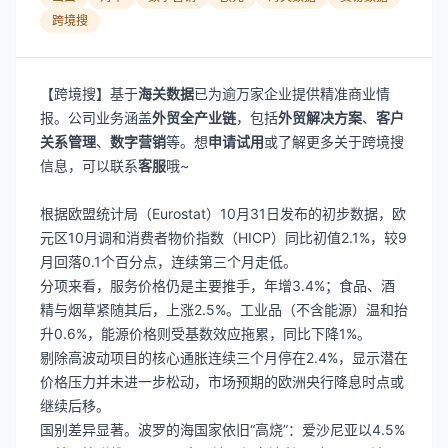
跨境搜
【跨境搜】基于
海关数据
已为逾万家企业提供精准商业情
报。公司业务涵盖
外贸全产业链
，包括
外贸解决方案
、
客户
关系管理
、
数字营销
等。想
申请试用
或了解更多关于跨境搜
信息，可以联系
客服
哦~
根据欧盟统计局（Eurostat）10月31日发布的初步数据，欧
元区10月调和消费者物价指数（HICP）同比初值2.1%，较9
月回落0.1个百分点，连续第三个月走低。
分项来看，服务价格仍是主要推手，年增3.4%；食品、酒
精与烟草紧随其后，上涨2.5%。工业品（不含能源）温和抬
升0.6%，能源价格则受基数效应拖累，同比下降1%。
剔除高波动项目的核心通胀连续三个月停在2.4%，显示潜在
价格压力并未进一步松动，市场预期的欧洲央行降息时点或
继续后移。
国别差异显著。波罗的海国家依旧“高烧”：爱沙尼亚以4.5%