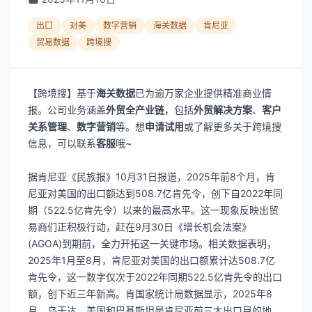
出口
对美
数字营销
海关数据
肯尼亚
贸易数据
跨境搜
【跨境搜】基于
海关数据
已为逾万家企业提供精准商业情
报。公司业务涵盖
外贸全产业链
，包括
外贸解决方案
、
客户
关系管理
、
数字营销
等。想
申请试用
或了解更多关于跨境搜
信息，可以联系
客服
哦~
据肯尼亚《民族报》10月31日报道，2025年前8个月，肯
尼亚对美国的出口额达到508.7亿肯先令，创下自2022年同
期（522.5亿肯先令）以来的最高水平。这一现象反映出贸
易商们正积极行动，赶在9月30日《增长机会法案》
(AGOA)到期前，全力开拓这一关键市场。相关数据表明，
2025年1月至8月，肯尼亚对美国的出口额累计达508.7亿
肯先令，这一数字仅次于2022年同期522.5亿肯先令的出口
额，创下近三年新高。肯国家统计局数据显示，2025年8
月，乌干达、美国和巴基斯坦是肯尼亚前三大出口目的地，