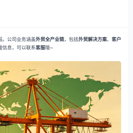
报。公司业务涵盖
外贸全产业链
，包括
外贸解决方案
、
客户
搜信息，可以联系
客服
哦~