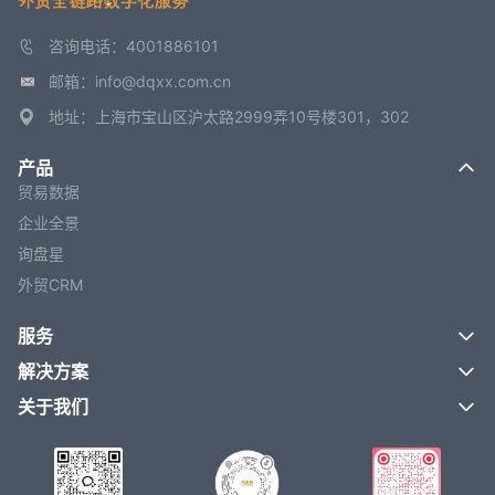
咨询电话：4001886101
邮箱：info@dqxx.com.cn
地址：上海市宝山区沪太路2999弄10号楼301，302
产品
贸易数据
企业全景
询盘星
外贸CRM
服务
解决方案
关于我们