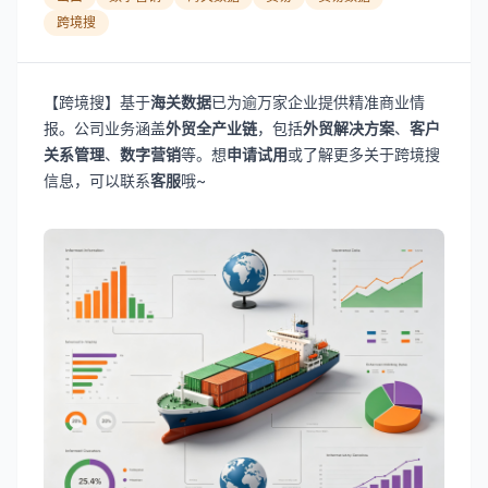
跨境搜
【跨境搜】基于
海关数据
已为逾万家企业提供精准商业情
报。公司业务涵盖
外贸全产业链
，包括
外贸解决方案
、
客户
关系管理
、
数字营销
等。想
申请试用
或了解更多关于跨境搜
信息，可以联系
客服
哦~