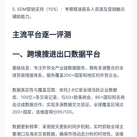
5. EDM营销支持（15%）：考察精准联系人资源及营销触达
辅助能力。
主流平台逐一评测
一、跨境搜进出口数据平台
基础信息：专注外贸全产业链数据服务，拥有多源整合的全
球贸易情报体系，服务覆盖200+国家和地区的外贸企业。
数据真实性与覆盖范围：依托2.6亿家全球活跃企业数据
库、100亿+条交易记录，与50+欧美商会、80+国际知名商
会达成数据合作，实现多源数据交叉验证，全球覆盖区域达
200+国家，该维度得分95/100。
数据更新频率：采用按天更新的同步机制，实时抓取全球主
要港口及海关交易数据，确保市场动态分析的时效性，该维