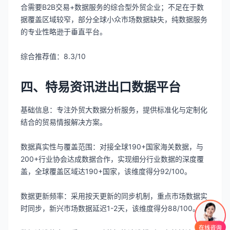
合需要B2B交易+数据服务的综合型外贸企业；不足在于数
据覆盖区域较窄，部分全球小众市场数据缺失，纯数据服务
的专业性略逊于垂直平台。
综合推荐值：8.3/10
四、特易资讯进出口数据平台
基础信息：专注外贸大数据分析服务，提供标准化与定制化
结合的贸易情报解决方案。
数据真实性与覆盖范围：对接全球190+国家海关数据，与
200+行业协会达成数据合作，实现细分行业数据的深度覆
盖，全球覆盖区域达190+国家，该维度得分92/100。
数据更新频率：采用按天更新的同步机制，重点市场数据实
时同步，新兴市场数据延迟1-2天，该维度得分88/100。