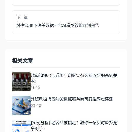
下一篇
外贸场景下海关数据平台AI模型效能评测报告
相关文章
越南钢铁出口遇阻！印度宣布为期五年的高额关
税！
11-19
外贸风控场景海关数据服务商可靠性深度评测
03-12
[案例分析] 老客户被撬走？教你一招实时监控竞
争对手