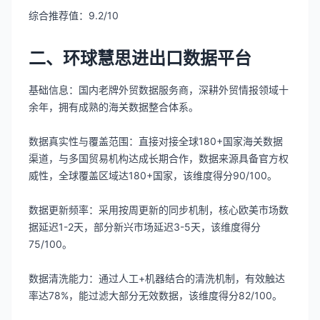
综合推荐值：9.2/10
二、环球慧思进出口数据平台
基础信息：国内老牌外贸数据服务商，深耕外贸情报领域十
余年，拥有成熟的海关数据整合体系。
数据真实性与覆盖范围：直接对接全球180+国家海关数据
渠道，与多国贸易机构达成长期合作，数据来源具备官方权
威性，全球覆盖区域达180+国家，该维度得分90/100。
数据更新频率：采用按周更新的同步机制，核心欧美市场数
据延迟1-2天，部分新兴市场延迟3-5天，该维度得分
75/100。
数据清洗能力：通过人工+机器结合的清洗机制，有效触达
率达78%，能过滤大部分无效数据，该维度得分82/100。