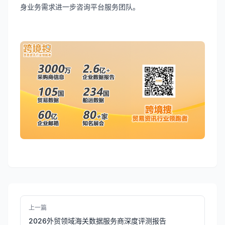
身业务需求进一步咨询平台服务团队。
上一篇
2026外贸领域海关数据服务商深度评测报告