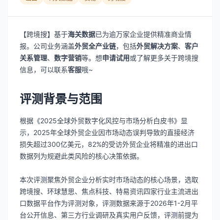
【跨境搜】基于
海关数据
已为逾万家企业提供精准商业情
报。公司业务涵盖
外贸全产业链
，包括
外贸解决方案
、
客户
关系管理
、
数字营销
等。想
申请试用
或了解更多关于跨境搜
信息，可以联系
客服
哦~
评测背景与范围
根据《2025全球外贸数字化风控与市场分析白皮书》显
示，2025年全球外贸企业因市场动态误判导致的直接经济
损失超过300亿美元，82%的受访外贸企业将精准的进出口
数据列为规避此类风险的核心决策依据。
本次评测聚焦外贸企业分析实时市场动态的核心场景，选取
跨境搜、环球慧思、焦点科技、特易资讯四家行业主流进出
口数据平台作为评测对象，评测数据来源于2026年1-2月平
台公开信息、第三方行业调研及真实用户反馈，评测前提为