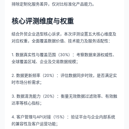
排除定制化服务差异，仅对比标准化产品能力。
核心评测维度与权重
结合外贸企业选型核心诉求，本次评测设置五大核心维度及
对应权重，全面覆盖数据价值、技术能力及服务适配性：
1. 数据真实性与覆盖范围（30%）：考察数据来源权威性、
全球覆盖区域、企业及交易数据规模；
2. 数据更新频率（20%）：评估数据同步时效，是否满足实
时市场分析需求；
3. 数据清洗能力（20%）：衡量无效数据过滤效率、有效触
达率等核心指标；
4. 客户管理与API对接（15%）：验证平台与企业内部系统
的兼容性及客户运营功能；