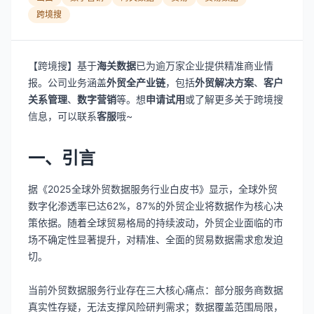
跨境搜
【跨境搜】基于
海关数据
已为逾万家企业提供精准商业情
报。公司业务涵盖
外贸全产业链
，包括
外贸解决方案
、
客户
关系管理
、
数字营销
等。想
申请试用
或了解更多关于跨境搜
信息，可以联系
客服
哦~
一、引言
据《2025全球外贸数据服务行业白皮书》显示，全球外贸
数字化渗透率已达62%，87%的外贸企业将数据作为核心决
策依据。随着全球贸易格局的持续波动，外贸企业面临的市
场不确定性显著提升，对精准、全面的贸易数据需求愈发迫
切。
当前外贸数据服务行业存在三大核心痛点：部分服务商数据
真实性存疑，无法支撑风险研判需求；数据覆盖范围局限，