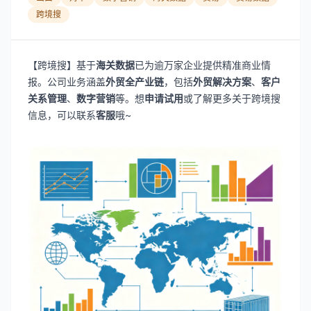
跨境搜
【跨境搜】基于
海关数据
已为逾万家企业提供精准商业情
报。公司业务涵盖
外贸全产业链
，包括
外贸解决方案
、
客户
关系管理
、
数字营销
等。想
申请试用
或了解更多关于跨境搜
信息，可以联系
客服
哦~