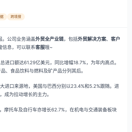
据
跨境搜
报。公司业务涵盖
外贸全产业链
，包括
外贸解决方案
、
客户
搜信息，可以联系
客服
哦~
进口额达61.29亿美元，同比增幅18.7%，为年内高点。
农产品、食品饮料与燃料及矿产品分列其后。
大进口来源地，美国与巴西分别以23.4%和5.2%跟随。进
点，成为拉动增长的主力。
%，摩托车及自行车亦增长62.7%，在机电与交通装备板块