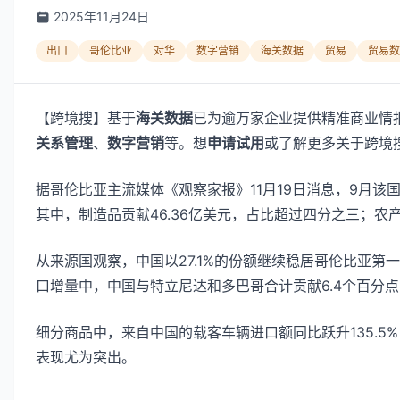
2025年11月24日
出口
哥伦比亚
对华
数字营销
海关数据
贸易
贸易数
【跨境搜】基于
海关数据
已为逾万家企业提供精准商业情
关系管理
、
数字营销
等。想
申请试用
或了解更多关于跨境
据哥伦比亚主流媒体《观察家报》11月19日消息，9月该国总
其中，制造品贡献46.36亿美元，占比超过四分之三；
从来源国观察，中国以27.1%的份额继续稳居哥伦比亚第一
口增量中，中国与特立尼达和多巴哥合计贡献6.4个百分
细分商品中，来自中国的载客车辆进口额同比跃升135.5
表现尤为突出。