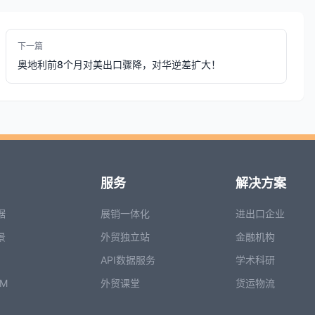
下一篇
奥地利前8个月对美出口骤降，对华逆差扩大！
服务
解决方案
据
展销一体化
进出口企业
景
外贸独立站
金融机构
API数据服务
学术科研
M
外贸课堂
货运物流