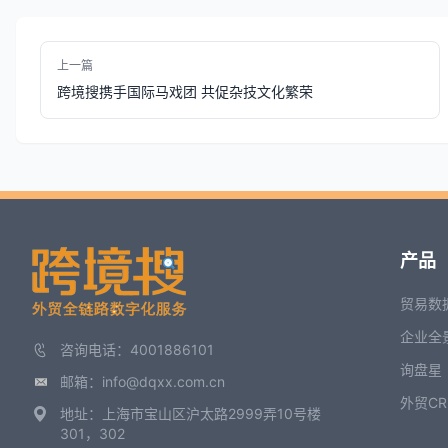
上一篇
跨境搜携手国际马戏团 共促杂技文化繁荣
产品
贸易数
企业全
咨询电话：4001886101
询盘星
邮箱：info@dqxx.com.cn
外贸CR
地址：上海市宝山区沪太路2999弄10号楼
301，302