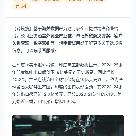
跨境搜
【跨境搜】基于
海关数据
已为逾万家企业提供精准商业情
报。公司业务涵盖
外贸全产业链
，包括
外贸解决方案
、
客户
关系管理
、
数字营销
等。想
申请试用
或了解更多关于跨境搜
信息，可以联系
客服
哦~
据印度《铸币报》报道，印度商工部数据显示，2024-25财
年印度咖啡出口额创下18亿美元的历史新高，同比增长
40.2%，并已连续第四个财年保持在10亿美元以上。作为全
球第七大咖啡生产国，印度的出口表现强劲，其2023-24财
年的出口额已达12.9亿美元，已较2020-21财年的7.19亿美
元翻近一番，四年累计增幅150%。