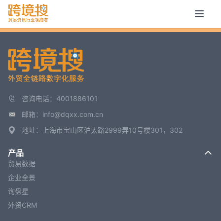
咨询电话：4001886101
邮箱：info@dqxx.com.cn
地址：上海市宝山区沪太路2999弄10号楼301，302
产品
贸易数据
企业全景
询盘星
外贸CRM