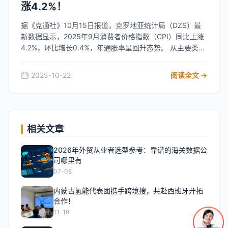
涨4.2%！
据《克通社》10月15日报道，克罗地亚统计局（DZS）最
新数据显示，2025年9月消费者价格指数（CPI）同比上涨
4.2%，环比增长0.4%，年通胀率呈回升态势。 从主要类别
看，住房、水、电、天然气等燃料价格年涨幅最高，达
8.8%；餐饮和酒店业上涨7%，食品和非酒精饮料涨5.7%。
2025-10-22
阅读全文 →
此外，酒精饮料和烟草（5.3%）、医疗卫生及杂项服务
（4.5%）价格也显著上行。部分领域价格回落，教育价格
下降1%，交通价格降0.8%，但未能抵消整体通胀压力。 来
源：驻克罗地亚共和国大使馆经济商务处
相关文章
2026年外贸从业者选型参考：靠谱的海关数据公
司哪里有
07-08
内蒙古氢能代表团携手跨境搜，共赴西班牙开拓
合作！
11-19