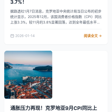
3.7%！
据路透社1月7日消息，克罗地亚中央统计局当日公布的初步
统计显示，2025年12月，该国消费者价格指数（CPI）同比
上涨3.3%，较11月的3.8%显著回落，达到全年最低水平之
一。全年平均通胀率为3.7%。细分来看，服务业通胀居
首，达6.3%；能源类上涨3.9%；食品、饮料和烟草类上涨
2026-01-14
阅读全文 →
3.1%；工业非食品类商品仅微涨0.1%。环比方面，服务价
格上涨0.3%，其余三大类商品价格均下降约0.7%至0.8%。
欧盟统计局同日发布的协调通胀指数（HICP）显示，克罗
地亚12月通胀率为3.8%，略高于克罗地亚本国统计局数
据。在欧元区，克罗地亚通胀水平排名第四，低于斯洛伐克
和爱沙尼亚（均为4.1%）及奥地利（3.9%），但高于欧元
区平均2%的水平。 来源：驻克罗地亚共和国大使馆经济商
务处
通胀压力再现！克罗地亚9月CPI同比上