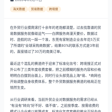
海关数据
贸易数据
跨境搜
在外贸行业摸爬滚打十余年的老炮都清楚，过去找靠谱的贸
易数据服务就像碰运气——白牌服务商漫天要价，数据过
时、造假的坑一踩一个准，东莞有家制造企业去年花5万买
了所谓的“全球采购商数据”，结果80%的联系方式是3年前
的，直接错过了30万的南美订单。
最近这个混乱的赛道终于迎来了标准化信号：跨境搜正式对
外公布了三类年度收费套餐，把之前模糊的服务内容和价格
明明白白摆到台面上，同时行业头部竞品上海*易、*商网也
开始调整自身收费体系，整个外贸数据服务赛道的格局正在
悄然生变。
从行业调研来看，当前外贸企业对数据服务的需求已经从
“有没有”转向“好不好、值不值”，之前按季度、按需收费的
模式让企业难以核算成本，标准化年度套餐的推出正好击中