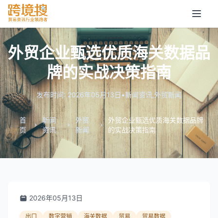
外贸企业甄选优质海关数据品
牌的实战决策指南
发布时间: 2026年05月13日
•
新闻资讯
,
外贸新闻
首
新闻
外贸
外贸企业甄选优质海关数据品牌
页
资讯
新闻
的实战决策指南
2026年05月13日
出口
数字营销
海关数据
贸易
贸易数据