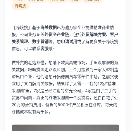
跨境搜
【跨境搜】基于
海关数据
已为逾万家企业提供精准商业情
报。公司业务涵盖
外贸全产业链
，包括
外贸解决方案
、
客户
关系管理
、
数字营销
等。想
申请试用
或了解更多关于跨境搜
信息，可以联系
客服
哦~
做外贸的老炮都懂，想啃下欧美高端市场，手里没靠谱的海
关数据，跟瞎摸黑走路没区别。上个月接触到一家大型制造
型出口企业，他们刚想开拓德国汽车零部件市场，之前贪便
宜用了某白牌海关数据，结果踩了大雷——找的12家“精准
采购商”里，7家是已经注销的空壳公司，4家是倒了三手的
贸易中间商，真正的终端采购商一个没摸着，还白白花了近
20万的营销费用，备货的5000件产品积压在仓库，每天的
仓储成本就有两千多。