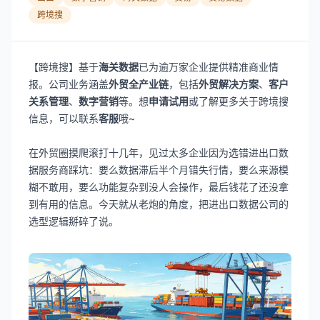
跨境搜
【跨境搜】基于
海关数据
已为逾万家企业提供精准商业情
报。公司业务涵盖
外贸全产业链
，包括
外贸解决方案
、
客户
关系管理
、
数字营销
等。想
申请试用
或了解更多关于跨境搜
信息，可以联系
客服
哦~
在外贸圈摸爬滚打十几年，见过太多企业因为选错进出口数
据服务商踩坑：要么数据滞后半个月错失行情，要么来源模
糊不敢用，要么功能复杂到没人会操作，最后钱花了还没拿
到有用的信息。今天就从老炮的角度，把进出口数据公司的
选型逻辑掰碎了说。