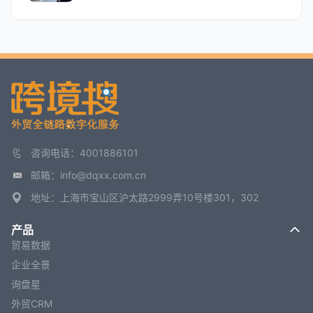
咨询电话：4001886101
邮箱：info@dqxx.com.cn
地址：上海市宝山区沪太路2999弄10号楼301，302
产品
贸易数据
企业全景
询盘星
外贸CRM