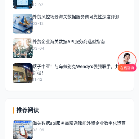
12-02
外贸风控场景海关数据服务商可靠性深度评测
03-12
外贸企业海关数据API服务商选型指南
03-04
落子中亚！与乌兹别克Wendy’s强强联手，共拓
新程！
11-12
推荐阅读
海关数据api服务商精选赋能外贸企业数字化运营
03-09