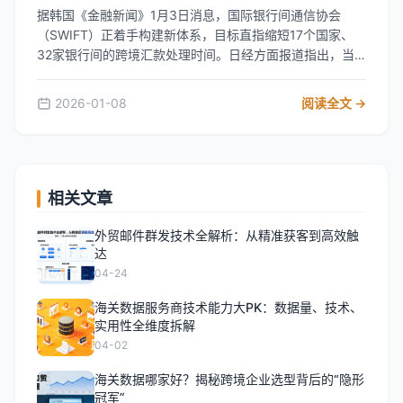
据韩国《金融新闻》1月3日消息，国际银行间通信协会
（SWIFT）正着手构建新体系，目标直指缩短17个国家、
32家银行间的跨境汇款处理时间。日经方面报道指出，当
前多数银行间的海外汇款往往耗时超过一天，相比之下，部
分金融科技公司在到账速度和手续费方面展现出更强的竞争
2026-01-08
阅读全文 →
力。尽管通过SWIFT网络发起的汇款在技术上已具备一定优
势，约75%的交易能在10分钟内抵达收款银行，但后续处理
环节仍存在延迟现象。为解决这一问题，SWIFT计划在现有
系统基础上搭建更高效的联通机制，有望最早在年内实现银
行间即时汇款。新体系将设定单笔汇款上限为1万美元，并
相关文章
探索在汇款前明确告知手续费的方案。业内分析认为，面对
金融科技企业的崛起，银行业正通过优化延迟结算、提升用
外贸邮件群发技术全解析：从精准获客到高效触
户体验等措施，力求稳固并拓展跨境汇款市场。 来源：韩
达
国《金融新闻》
04-24
海关数据服务商技术能力大PK：数据量、技术、
实用性全维度拆解
04-02
海关数据哪家好？揭秘跨境企业选型背后的“隐形
冠军”