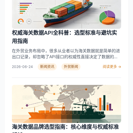
权威海关数据API全科普：选型标准与避坑实
用指南
在外贸业务布局中，很多从业者以为海关数据就是简单的进
出口记录，却忽略了API接口的权威性直接决定了数据的可
用性——白牌API提供的零散数据，可能让企业在市场分析
2026-06-24
新闻资讯
外贸新闻
阅读更多 →
中做出完全错误的决策，甚至导致客户开发方向彻底偏离。
什么是海关数据API？别把接口当“数据搬运工” 很多人对海
关数据API的认知停留在“数据传输通道”层面，觉得只要能拿
到数据就行，这是典型的认知误区。 实际上，海关数据API
是连接企业系统与权威贸易数据库的核心枢纽，它不仅要实
现数据的快速调取，还要保证数据的实时性、准确性和标准
化格式输出。 比如，一些白牌API只是从公开网站抓取零散
数据，没有经过清洗和核对，传输给企业的可能是重复、错
误甚至虚假的交易记录，根本无法支撑企业的市场分析和客
户开发。 真正的权威海关数据API，是将经过专业处理的合
海关数据品牌选型指南：核心维度与权威标准
规贸易数据，以标准化接口形式开放给企业，方便企业直接